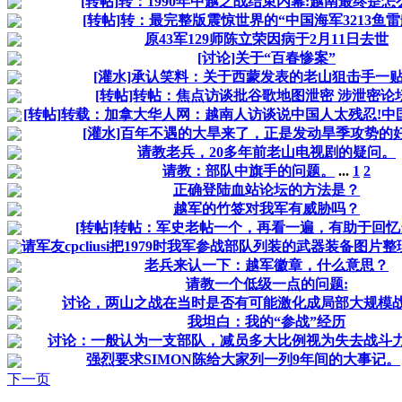
[转帖]转：1990年中越之战结束内幕:越南最终是
[转帖]转：最完整版震惊世界的“中国海军3213鱼雷
原43军129师陈立荣因病于2月11日去世
[讨论]关于“百春惨案”
[灌水]承认笑料：关于西蒙发表的老山狙击手一
[转帖]转帖：焦点访谈批谷歌地图泄密 涉泄密论
[转帖]转载：加拿大华人网：越南人访谈说中国人太残忍!中
[灌水]百年不遇的大旱来了，正是发动旱季攻势的
请教老兵，20多年前老山电视剧的疑问。
请教：部队中旗手的问题。
...
1
2
正确登陆血站论坛的方法是？
越军的竹签对我军有威胁吗？
[转帖]转帖：军史老帖一个，再看一遍，有助于回
请军友cpcliusi把1979时我军参战部队列装的武器装备图
老兵来认一下：越军徽章，什么意思？
请教一个低级一点的问题:
讨论，两山之战在当时是否有可能激化成局部大规模
我坦白：我的“参战”经历
讨论：一般认为一支部队，减员多大比例视为失去战斗
强烈要求SIMON陈给大家列一列9年间的大事记。
下一页