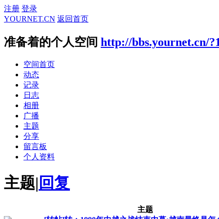
注册
登录
YOURNET.CN
返回首页
准备着的个人空间
http://bbs.yournet.cn/?
空间首页
动态
记录
日志
相册
广播
主题
分享
留言板
个人资料
主题
|
回复
主题