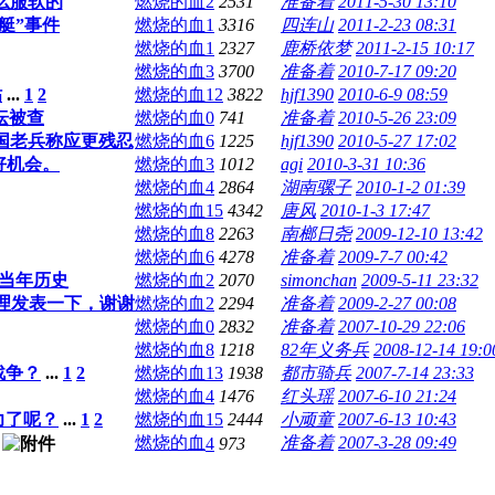
怎么服软的
燃烧的血
2
2531
准备着
2011-5-30 13:10
艇”事件
燃烧的血
1
3316
四连山
2011-2-23 08:31
燃烧的血
1
2327
鹿桥依梦
2011-2-15 10:17
燃烧的血
3
3700
准备着
2010-7-17 09:20
贴
...
1
2
燃烧的血
12
3822
hjf1390
2010-6-9 08:59
坛被查
燃烧的血
0
741
准备着
2010-5-26 23:09
国老兵称应更残忍
燃烧的血
6
1225
hjf1390
2010-5-27 17:02
好机会。
燃烧的血
3
1012
agi
2010-3-31 10:36
燃烧的血
4
2864
湖南骡子
2010-1-2 01:39
燃烧的血
15
4342
唐风
2010-1-3 17:47
燃烧的血
8
2263
南榔日尧
2009-12-10 13:42
燃烧的血
6
4278
准备着
2009-7-7 00:42
忆当年历史
燃烧的血
2
2070
simonchan
2009-5-11 23:32
片整理发表一下，谢谢
燃烧的血
2
2294
准备着
2009-2-27 00:08
燃烧的血
0
2832
准备着
2007-10-29 22:06
燃烧的血
8
1218
82年义务兵
2008-12-14 19:0
战争？
...
1
2
燃烧的血
13
1938
都市骑兵
2007-7-14 23:33
燃烧的血
4
1476
红头瑶
2007-6-10 21:24
力了呢？
...
1
2
燃烧的血
15
2444
小顽童
2007-6-13 10:43
燃烧的血
准备着
2007-3-28 09:49
4
973