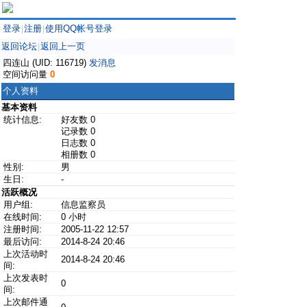
登录
注册
使用QQ帐号登录
|
|
返回论坛
返回上一页
|
四连山 (UID: 116719)
发消息
空间访问量
0
个人资料
基本资料
统计信息:
好友数 0
记录数 0
日志数 0
相册数 0
性别:
男
生日:
-
活跃概况
用户组:
信息监察员
在线时间:
0 小时
注册时间:
2005-11-22 12:57
最后访问:
2014-8-24 20:46
上次活动时
2014-8-24 20:46
间:
上次发表时
0
间:
上次邮件通