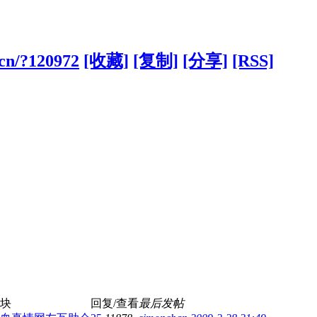
.cn/?120972
[收藏]
[复制]
[分享]
[RSS]
块
回复/查看
最后发帖