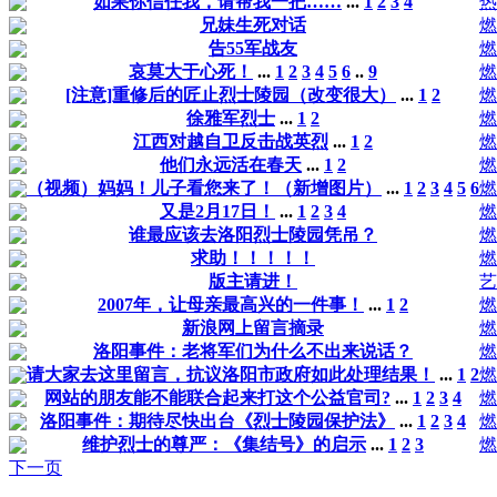
如果你信任我，请帮我一把……
...
1
2
3
4
热
兄妹生死对话
燃
告55军战友
燃
哀莫大于心死！
...
1
2
3
4
5
6
..
9
燃
[注意]重修后的匠止烈士陵园（改变很大）
...
1
2
燃
徐雅军烈士
...
1
2
燃
江西对越自卫反击战英烈
...
1
2
燃
他们永远活在春天
...
1
2
燃
（视频）妈妈！儿子看您来了！（新增图片）
...
1
2
3
4
5
6
燃
又是2月17日！
...
1
2
3
4
燃
谁最应该去洛阳烈士陵园凭吊？
燃
求助！！！！！
燃
版主请进！
艺
2007年，让母亲最高兴的一件事！
...
1
2
燃
新浪网上留言摘录
燃
洛阳事件：老将军们为什么不出来说话？
燃
请大家去这里留言，抗议洛阳市政府如此处理结果！
...
1
2
燃
网站的朋友能不能联合起来打这个公益官司?
...
1
2
3
4
燃
洛阳事件：期待尽快出台《烈士陵园保护法》
...
1
2
3
4
燃
维护烈士的尊严：《集结号》的启示
...
1
2
3
燃
下一页