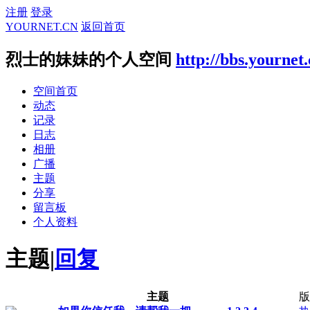
注册
登录
YOURNET.CN
返回首页
烈士的妹妹的个人空间
http://bbs.yournet
空间首页
动态
记录
日志
相册
广播
主题
分享
留言板
个人资料
主题
|
回复
主题
版