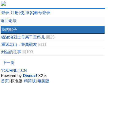
登录
注册
使用QQ帐号登录
|
|
返回论坛
我的帖子
钱遂治烈士母亲千里祭儿
回25
重返老山，祭奠戰友
回11
封尘的往事
回100
下一页
YOURNET.CN
Powered by
Discuz!
X2.5
首页
标准版
精简版
电脑版
|
|
|