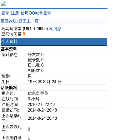
登录
注册
使用QQ帐号登录
|
|
返回论坛
返回上一页
|
高鸟马德雷 (UID: 129803)
发消息
空间访问量
0
个人资料
基本资料
统计信息:
好友数 0
记录数 0
日志数 0
相册数 0
性别:
男
生日:
1976 年 8 月 24 日
活跃概况
用户组:
信息监察员
在线时间:
0 小时
注册时间:
2010-2-6 22:48
最后访问:
2014-8-24 20:48
上次活动时
2014-8-24 20:48
间:
上次发表时
0
间:
上次邮件通