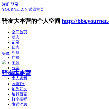
注册
登录
YOURNET.CN
返回首页
骑友大本营的个人空间
http://bbs.yournet
空间首页
动态
记录
日志
相册
头像
广播
主题
分享
骑友大本营
留言板
个人资料
收听TA
加为好友
给我留言
打个招呼
发送消息