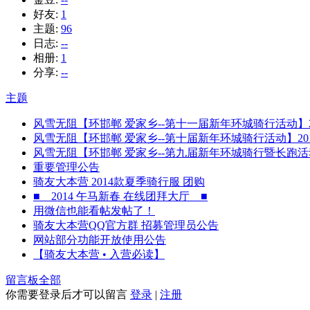
好友:
1
主题:
96
日志:
--
相册:
1
分享:
--
主题
风雪无阻【环邯郸 爱家乡--第十一届新年环城骑行活动】20
风雪无阻【环邯郸 爱家乡--第十届新年环城骑行活动】201
风雪无阻【环邯郸 爱家乡--第九届新年环城骑行暨长跑活动
重要管理公告
骑友大本营 2014款夏季骑行服 团购
■ 2014 午马新春 在线团拜大厅 ■
用微信也能看帖发帖了！
骑友大本营QQ官方群 招募管理员公告
网站部分功能开放使用公告
【骑友大本营 • 入营必读】
留言板
全部
你需要登录后才可以留言
登录
|
注册