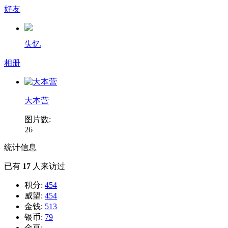
好友
失忆
相册
大本营
图片数:
26
统计信息
已有
17
人来访过
积分:
454
威望:
454
金钱:
513
银币:
79
金豆:
--