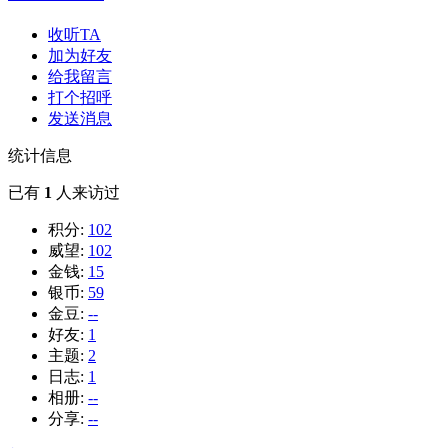
收听TA
加为好友
给我留言
打个招呼
发送消息
统计信息
已有
1
人来访过
积分:
102
威望:
102
金钱:
15
银币:
59
金豆:
--
好友:
1
主题:
2
日志:
1
相册:
--
分享:
--