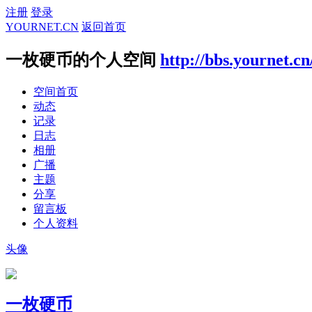
注册
登录
YOURNET.CN
返回首页
一枚硬币的个人空间
http://bbs.yournet.c
空间首页
动态
记录
日志
相册
广播
主题
分享
留言板
个人资料
头像
一枚硬币