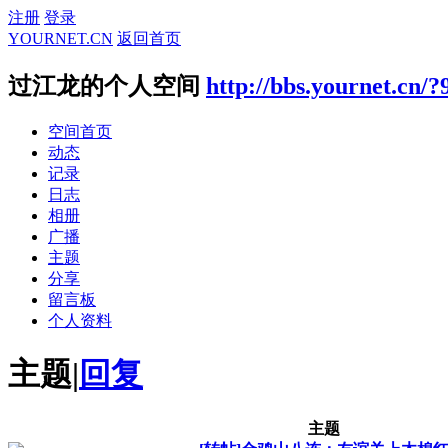
注册
登录
YOURNET.CN
返回首页
过江龙的个人空间
http://bbs.yournet.cn/?
空间首页
动态
记录
日志
相册
广播
主题
分享
留言板
个人资料
主题
|
回复
主题