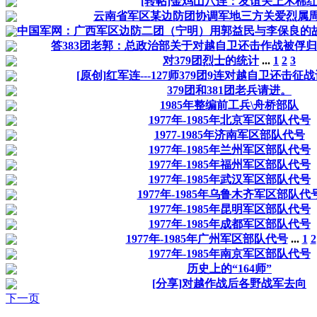
[转帖]金鸡山八连：友谊关上木棉
云南省军区某边防团协调军地三方关爱烈属
中国军网：广西军区边防二团（宁明）用郭益民与李保良的
答383团老郭：总政治部关于对越自卫还击作战被俘
对379团烈士的统计
...
1
2
3
[原创]红军连---127师379团9连对越自卫还击征
379团和381团老兵请进。
1985年整编前工兵\舟桥部队
1977年-1985年北京军区部队代号
1977-1985年济南军区部队代号
1977年-1985年兰州军区部队代号
1977年-1985年福州军区部队代号
1977年-1985年武汉军区部队代号
1977年-1985年乌鲁木齐军区部队代
1977年-1985年昆明军区部队代号
1977年-1985年成都军区部队代号
1977年-1985年广州军区部队代号
...
1
2
1977年-1985年南京军区部队代号
历史上的“164师”
[分享]对越作战后各野战军去向
下一页