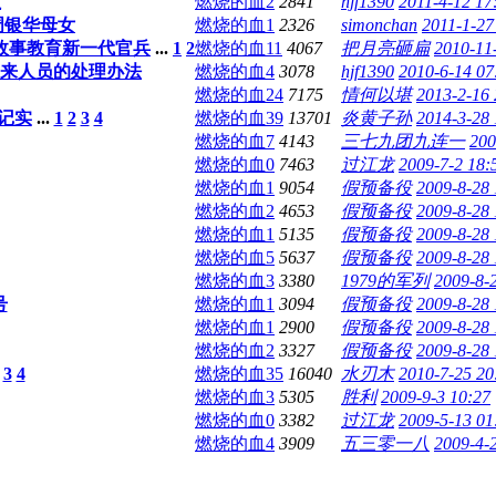
红
燃烧的血
2
2841
hjf1390
2011-4-12 17
周银华母女
燃烧的血
1
2326
simonchan
2011-1-27
故事教育新一代官兵
...
1
2
燃烧的血
11
4067
把月亮砸扁
2010-11
归来人员的处理办法
燃烧的血
4
3078
hjf1390
2010-6-14 07
燃烧的血
24
7175
情何以堪
2013-2-16 
战记实
...
1
2
3
4
燃烧的血
39
13701
炎黄子孙
2014-3-28 
燃烧的血
7
4143
三七九团九连一
200
燃烧的血
0
7463
过江龙
2009-7-2 18:
燃烧的血
1
9054
假预备役
2009-8-28 
燃烧的血
2
4653
假预备役
2009-8-28 
燃烧的血
1
5135
假预备役
2009-8-28 
燃烧的血
5
5637
假预备役
2009-8-28 
燃烧的血
3
3380
1979的军列
2009-8-
号
燃烧的血
1
3094
假预备役
2009-8-28 
燃烧的血
1
2900
假预备役
2009-8-28 
燃烧的血
2
3327
假预备役
2009-8-28 
3
4
燃烧的血
35
16040
水刃木
2010-7-25 20
燃烧的血
3
5305
胜利
2009-9-3 10:27
燃烧的血
0
3382
过江龙
2009-5-13 01
燃烧的血
4
3909
五三零一八
2009-4-